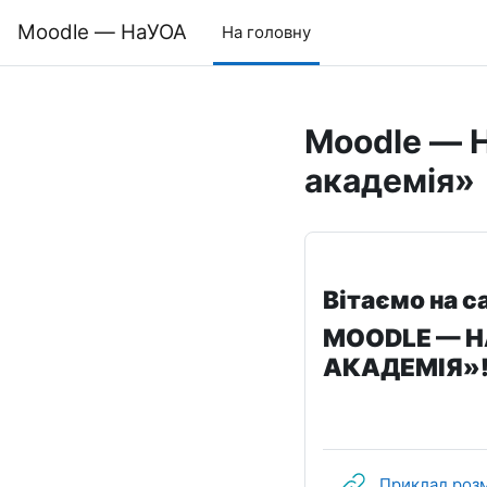
Перейти до головного вмісту
Moodle — НаУОА
На головну
Moodle — 
академія»
Вітаємо на с
MOODLE — Н
АКАДЕМІЯ»
Приклад розм