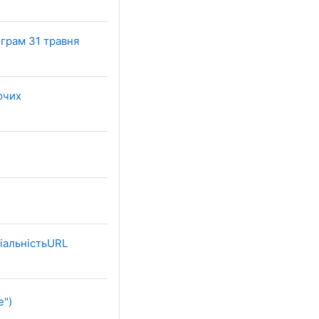
грам 31 травня
ючих
(веб-посилання)
Файл
ціальністьURL
URL (веб-посилання)
e")