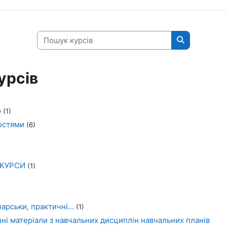
Пошук курсів
Пошук курсі
урсів
ю
(1)
остями
(6)
НКУРСИ
(1)
арськи, практичні...
(1)
і матеріали з навчальних дисциплін навчальних планів