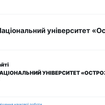
Національний університет «О
айті
АЦІОНАЛЬНИЙ УНІВЕРСИТЕТ «ОСТР
!
URL (веб-посилання)
іщення наукової роботи