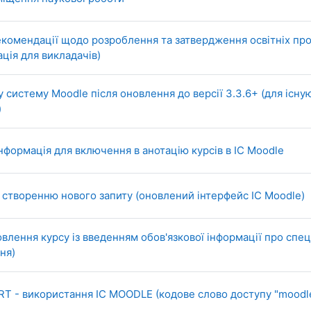
комендації щодо розроблення та затвердження освітніх про
URL (веб-посилання)
ація для викладачів)
у систему Moodle після оновлення до версії 3.3.6+ (для існу
URL (веб-посилання)
)
URL 
інформація для включення в анотацію курсів в ІС Moodle
о створенню нового запиту (оновлений інтерфейс IC Moodle)
влення курсу із введенням обов'язкової інформації про спе
ня)
 - використання IC MOODLE (кодове слово доступу "moodl