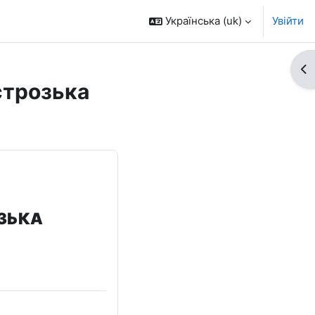
Українська ‎(uk)‎
Увійти
Ві
строзька
ОЗЬКА