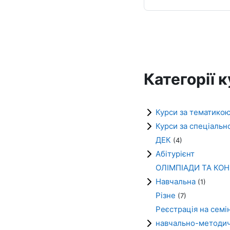
Категорії к
Курси за тематико
Курси за спеціальн
ДЕК
(4)
Абітурієнт
ОЛІМПІАДИ ТА КО
Навчальна
(1)
Різне
(7)
Реєстрація на семін
навчально-методичн