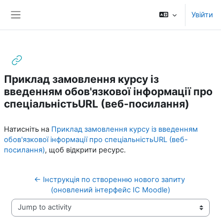
Перейти до головного вмісту
Увійти
Бокова панель
Приклад замовлення курсу із
введенням обов'язкової інформації про
спеціальністьURL (веб-посилання)
Умови завершення
Натисніть на
Приклад замовлення курсу із введенням
обов'язкової інформації про спеціальністьURL (веб-
посилання)
, щоб відкрити ресурс.
← Інструкція по створенню нового запиту 
(оновлений інтерфейс IC Moodle)
Jump to activity