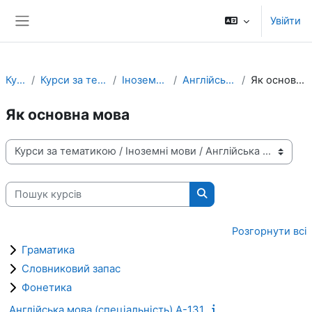
Перейти до головного вмісту
Увійти
Бокова панель
Курси
Курси за тематикою
Іноземні мови
Англійська мова
Як основна мова
Як основна мова
Категорії курсів
Пошук курсів
Пошук курсів
Розгорнути всі
Граматика
Словниковий запас
Фонетика
Англійська мова (спеціальність) А-131