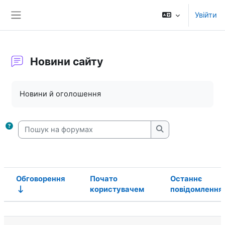
Перейти до головного вмісту
Увійти
Бокова панель
Новини сайту
Умови завершення
Новини й оголошення
Пошук на форумах
Пошук на форума
Обговорення
Почато
Останнє
користувачем
повідомлення
Статус
Список обговорень. Показано 1 з 1 