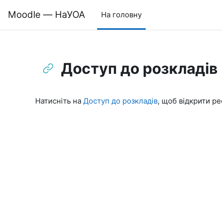
Перейти до головного вмісту
Moodle — НаУОА
На головну
Доступ до розкладів
Умови завершення
Натисніть на
Доступ до розкладів
, щоб відкрити ре