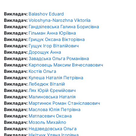
Викладач:
Balashov Eduard
Викладач:
Voloshyna-Narozhna Viktoriia
Викладач:
Гандзілевська Галина Борисівна
Викладач:
Гільман Анна Юріївна
Викладач:
Грицук Оксана Вікторівна
Викладач:
Гущук Ігор Віталійович
Викладач:
Дорощук Анна
Викладач:
Завадська Ольга Романівна
Викладач:
Карповець Максим Вячеславович
Викладач:
Костів Ольга
Викладач:
Кулеша Наталія Петрівна
Викладач:
Лебедюк Віталій
Викладач:
Лях Юрій Єремійович
Викладач:
Малиновська Наталія
Викладач:
Мартинюк Роман Станіславович
Викладач:
Маслова Юлія Петрівна
Викладач:
Матласевич Оксана
Викладач:
Мозоль Михайло
Викладач:
Недзведовська Ольга
Викладач:
Нікітчук Уляна Ігорівна