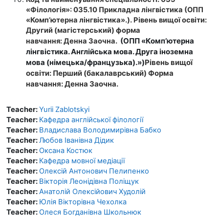
«Філологія»: 035.10 Прикладна лінгвістика (ОПП
«Комп’ютерна лінгвістика».).
Рівень вищої освіти:
Другий (магістерський) ф
орма
(ОПП «Комп’ютерна
навчання:
Денна
Заочна.
лінгвістика. Англійська мова. Друга іноземна
мова (німецька/французька).»)
Рівень вищої
освіти: Перший (бакалаврський)
Форма
навчання:
Денна
Заочна.
Teacher:
Yurii Zablotskyi
Teacher:
Кафедра англійської філології
Teacher:
Владислава Володимирівна Бабко
Teacher:
Любов Іванівна Дідик
Teacher:
Оксана Костюк
Teacher:
Кафедра мовної медіації
Teacher:
Олексій Антонович Пелипенко
Teacher:
Вікторія Леонідівна Поліщук
Teacher:
Анатолій Олексійович Худолій
Teacher:
Юлія Вікторівна Чехолка
Teacher:
Олеся Богданівна Школьнюк