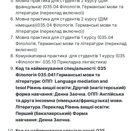
Мовна практика для студентів 2 курсу (ДІМ
французька) (035.04 Філологія. Германські мови та
літератури (переклад включно))
Мовна практика для студентів 2 курсу (ДІМ
німецька)(035.04 Філологія. Германські мови та
літератури (переклад включно))
Мовна практика для студентів 1 курсу (035.04
Філологія. Германські мови та літератури (переклад
включно))
Комунікативна практика для студентів 1 курсу (
035
«Філологія»: 035.10 Прикладна лінгвістика)
Код та найменування спеціальності:
035
Філологія 035.041 Германські мови та
літератури:
ОПП:
Language mediation and
tesol
Рівень вищої освіти: Другий (магістерський)
ф
орма навчання:
Денна
Заочна.
ОПП:
Англійська
та друга іноземна (німецька/французька) мови.
Література. Переклад
Рівень вищої освіти:
Перший (бакалаврський)
Форма
навчання:
Денна
Заочна.
Код та найменування спеціальності:
035