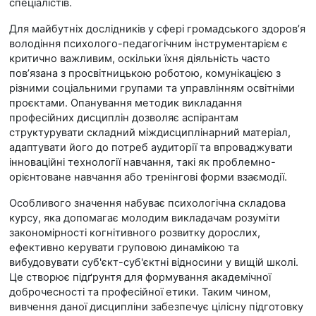
спеціалістів.
Для майбутніх дослідників у сфері громадського здоров’я
володіння психолого-педагогічним інструментарієм є
критично важливим, оскільки їхня діяльність часто
пов’язана з просвітницькою роботою, комунікацією з
різними соціальними групами та управлінням освітніми
проєктами. Опанування методик викладання
професійних дисциплін дозволяє аспірантам
структурувати складний міждисциплінарний матеріал,
адаптувати його до потреб аудиторії та впроваджувати
інноваційні технології навчання, такі як проблемно-
орієнтоване навчання або тренінгові форми взаємодії.
Особливого значення набуває психологічна складова
курсу, яка допомагає молодим викладачам розуміти
закономірності когнітивного розвитку дорослих,
ефективно керувати груповою динамікою та
вибудовувати суб'єкт-суб'єктні відносини у вищій школі.
Це створює підґрунтя для формування академічної
доброчесності та професійної етики. Таким чином,
вивчення даної дисципліни забезпечує цілісну підготовку