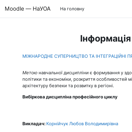
Перейти до головного вмісту
Moodle — НаУОА
На головну
Інформація
МІЖНАРОДНЕ СУПЕРНИЦТВО ТА ІНТЕГРАЦІЙНІ П
Метою
навчальної дисципліни є формування у здо
політики та економіки, розкриття особливостей 
архітектуру безпеки та розвитку в регіоні.
Вибіркова дисципліна професійного циклу
Викладач:
Корнійчук Любов Володимирівна