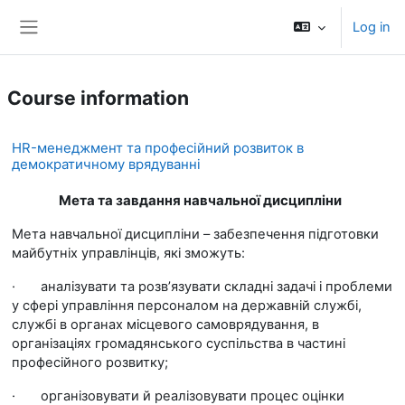
Skip to main content
Log in
Side panel
Course information
HR-менеджмент та професійний розвиток в
демократичному врядуванні
Мета та завдання навчальної дисципліни
Мета навчальної дисципліни – забезпечення підготовки
майбутніх управлінців, які зможуть:
·
аналізувати та розв’язувати складні задачі і проблеми
у сфері управління персоналом на державній службі,
службі в органах місцевого самоврядування, в
організаціях громадянського суспільства в частині
професійного розвитку;
·
організовувати й реалізовувати процес оцінки