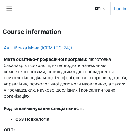
Skip to main content
Log in
Side panel
Course information
Англійська Мова (ІСГМ (ПС-24))
Мета освітньо-професійної програми:
підготовка
бакалаврів психології, які володіють належними
компетентностями, необхідними для провадження
психологічної діяльності у сфері освіти, охорони здоров’я,
управління, психологічної допомоги населенню, а також
у громадських, науково-дослідних і консалтингових
організаціях.
Код та найменування спеціальності:
053 Психологія
ОПП: