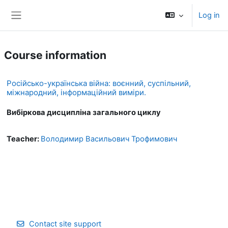
Skip to main content
Log in
Side panel
Course information
Російсько-українська війна: воєнний, суспільний,
міжнародний, інформаційний виміри.
Вибіркова дисципліна загального циклу
Teacher:
Володимир Васильович Трофимович
Contact site support