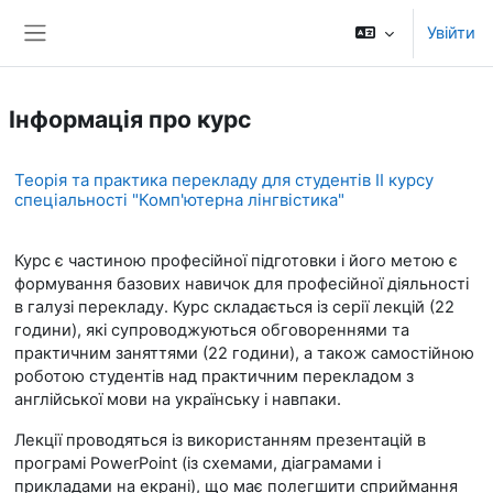
Перейти до головного вмісту
Увійти
Бокова панель
Інформація про курс
Теорія та практика перекладу для студентів ІІ курсу
спеціальності "Комп'ютерна лінгвістика"
Курс є частиною професійної підготовки і його метою є
формування базових навичок для професійної діяльності
в галузі перекладу. Курс складається із серії лекцій (22
години), які супроводжуються обговореннями та
практичним заняттями (22 години), а також самостійною
роботою студентів над практичним перекладом з
англійської мови на українську і навпаки.
Лекції проводяться із використанням презентацій в
програмі PowerPoint (із схемами, діаграмами і
прикладами на екрані), що має полегшити сприймання