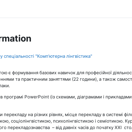
rmation
су спеціальності "Комп'ютерна лінгвістика"
ою є формування базових навичок для професійної діяльності 
еннями та практичним заняттями (22 години), а також само
паки.
 в програмі PowerPoint (із схемами, діаграмами і прикладам
 перекладу на різних рівнях, місце перекладу в системі філ
кою, соціолінгвістикою, психолінгвістикою і семіотикою. Ку
го перекладознавства – від давніх часів до початку ХХІ сто