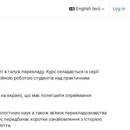
English ‎(en)‎
Log in
в галузі перекладу. Курс складається із серії
стійною роботою студентів над практичним
и на екрані), що має полегшити сприймання
ологічних наук а також зв’язок перекладознавства
рс передбачає коротке ознайомлення з історією
ліття.