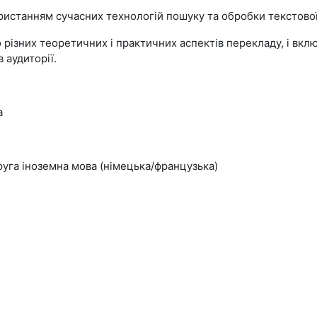
истанням сучасних технологій пошуку та обробки текстової
о різних теоретичних і практичних аспектів перекладу, і вк
 аудиторії.
а
руга іноземна мова (німецька/французька)