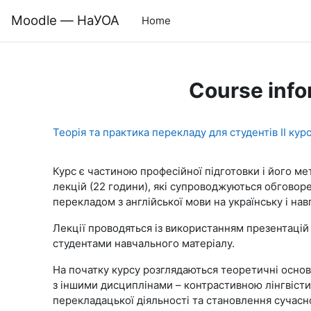
Skip to main content
Moodle — НаУОА
Home
Course info
Теорія та практика перекладу для студентів ІІ кур
Курс є частиною професійної підготовки і його мет
лекцій (22 години), які супроводжуються обговор
перекладом з англійської мови на українську і нав
Лекції проводяться із використанням презентацій
студентами навчального матеріалу.
На початку курсу розглядаються теоретичні основи
з іншими дисциплінами – контрастивною лінгвісти
перекладацької діяльності та становлення сучасно