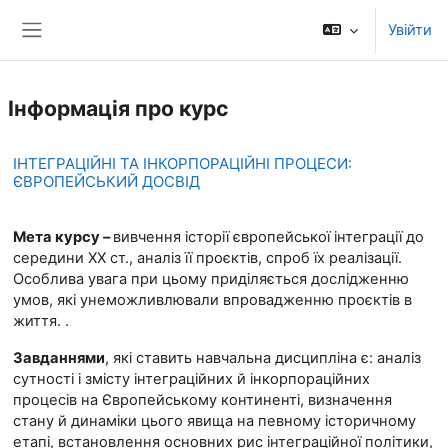
Перейти до головного вмісту
Увійти
Бокова панель
Інформація про курс
ІНТЕГРАЦІЙНІ ТА ІНКОРПОРАЦІЙНІ ПРОЦЕСИ:
ЄВРОПЕЙСЬКИЙ ДОСВІД
Мета курсу –
вивчення історії європейської інтеграції до
середини ХХ ст., аналіз її проєктів, спроб їх реалізації.
Особлива увага при цьому приділяється дослідженню
умов, які унеможливлювали впровадженню проєктів в
життя. .
Завданнями
, які ставить навчальна дисципліна є:
аналіз
сутності і змісту інтеграційних й інкорпораційних
процесів на Європейському континенті, визначення
стану й динаміки цього явища на певному історичному
етапі, встановлення основних рис інтеграційної політики,