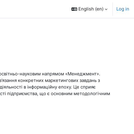
English ‎(en)‎
Log in
а освітньо-науковим напрямом «Менеджмент».
’язання конкретних маркетингових завдань з
діяльності в інформаційну епоху. Це сприяє
ості підприємства, що є основним методологічним