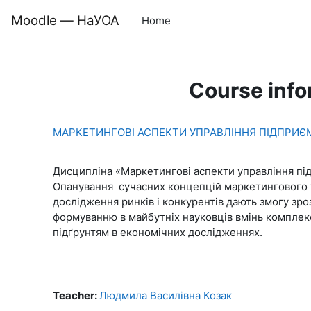
Skip to main content
Moodle — НаУОА
Home
Course info
МАРКЕТИНГОВІ АСПЕКТИ УПРАВЛІННЯ ПІДПРИ
Дисципліна «Маркетингові аспекти управління пі
Опанування сучасних концепцій маркетингового у
дослідження ринків і конкурентів дають змогу зро
формуванню в майбутніх науковців вмінь комплек
підґрунтям в економічних дослідженнях.
Teacher:
Людмила Василівна Козак