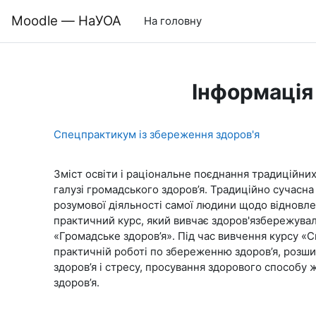
Перейти до головного вмісту
Moodle — НаУОА
На головну
Інформація
Спецпрактикум із збереження здоров'я
Зміст освіти і раціональне поєднання традиційних
галузі громадського здоров’я. Традиційно сучасна
розумової діяльності самої людини щодо відновлен
практичний курс, який вивчає здоров'язбережуваль
«Громадське здоров’я». Під час вивчення курсу «
практичній роботі по збереженню здоров’я, розшир
здоров’я і стресу, просування здорового способу
здоров’я.