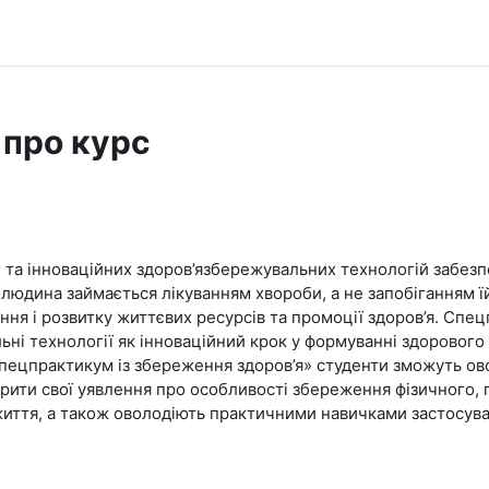
 про курс
 та інноваційних здоров’язбережувальних технологій забезп
 людина займається лікуванням хвороби, а не запобіганням їй
ня і розвитку життєвих ресурсів та промоції здоров’я. Спец
ні технології як інноваційний крок у формуванні здорового
Спецпрактикум із збереження здоров’я» студенти зможуть ов
ити свої уявлення про особливості збереження фізичного, п
 життя, а також оволодіють практичними навичками застосув