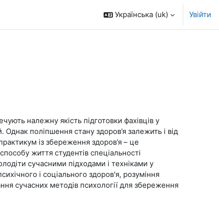
Українська ‎(uk)‎
Увійти
ечують належну якість підготовки фахівців у
. Однак поліпшення стану здоров’я залежить і від
практикум із збереження здоров’я – це
 способу життя студентів спеціальності
олодіти сучасними підходами і техніками у
сихічного і соціального здоров'я, розуміння
ання сучасних методів психології для збереження