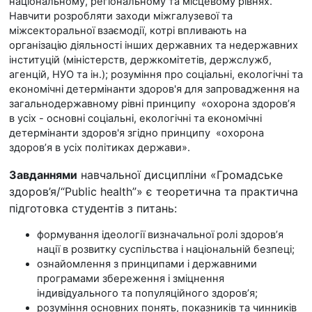
національному, регіональному та місцевому рівнях.
Навчити розробляти заходи міжгалузевої та
міжсекторальної взаємодії, котрі впливають на
організацію діяльності інших державних та недержавних
інституцій (міністерств, держкомітетів, держслужб,
агенцій, НУО та ін.); розуміння про соціальні, екологічні та
економічні детермінанти здоров'я для запровадження на
загальнодержавному рівні принципу «охорона здоров’я
в усіх - основні соціальні, екологічні та економічні
детермінанти здоров'я згідно принципу «охорона
здоров’я в усіх політиках держави».
Завданнями
навчальної дисципліни «Громадське
здоров’я/“
Public
health
”» є теоретична та практична
підготовка студентів з питань:
формування ідеології визначальної ролі здоров’я
нації в розвитку суспільства і національній безпеці;
ознайомлення з принципами і державними
програмами збереження і зміцнення
індивідуального та популяційного здоров’я;
розуміння основних понять, показників та чинників