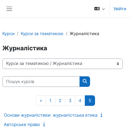
Перейти до головного вмісту
Увійти
Бокова панель
Курси
Курси за тематикою
Журналістика
Журналістика
Категорії курсів
Пошук курсів
Пошук курсів
Попередня сторінка
Сторінка 1
Сторінка 2
Сторінка 3
Сторінка 4
Сторінка 5
«
1
2
3
4
5
Основи журналістики: журналістська етика
Авторське право