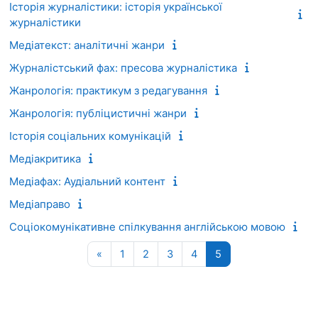
Історія журналістики: історія української
журналістики
Медіатекст: аналітичні жанри
Журналістський фах: пресова журналістика
Жанрологія: практикум з редагування
Жанрологія: публіцистичні жанри
Історія соціальних комунікацій
Медіакритика
Медіафах: Аудіальний контент
Медіаправо
Соціокомунікативне спілкування англійською мовою
Попередня сторінка
Сторінка 1
Сторінка 2
Сторінка 3
Сторінка 4
Сторінка 5
«
1
2
3
4
5